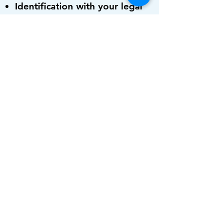
Identification with your legal
name
Green Card (If you have one)
Passport (if you have one)
All documents related to your
immigration case
$60.00 Fee
Clientes
Nuevos